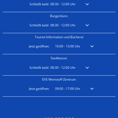
Klicken, um weitere Öffnungs- oder Schließzeiten auszublen
Schließt bald:
08:30
-
12:00
Uhr
Von 08:30 bis 12:00 Uhr
Bürgerbüro:
Klicken, um weitere Öffnungs- oder Schließzeiten auszublen
Schließt bald:
08:30
-
12:00
Uhr
Von 08:30 bis 12:00 Uhr
Tourist-Information und Bücherei
Klicken, um weitere Öffnungs- oder Schließzeiten auszublenden
Jetzt geöffnet:
10:00
-
13:00
Uhr
Von 10:00 bis 13:00 
Stadtkasse:
Klicken, um weitere Öffnungs- oder Schließzeiten auszublen
Schließt bald:
08:30
-
12:00
Uhr
Von 08:30 bis 12:00 Uhr
EVS Wertstoff-Zentrum
Klicken, um weitere Öffnungs- oder Schließzeiten auszublenden
Jetzt geöffnet:
09:00
-
17:00
Uhr
Von 09:00 bis 17:00 