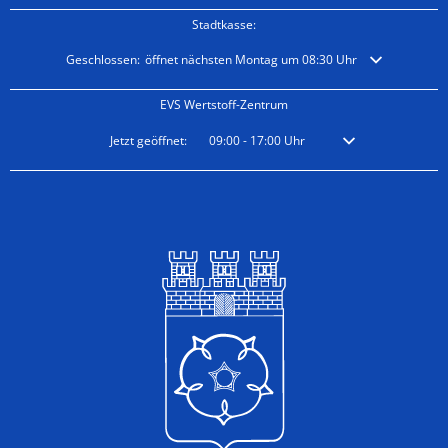
Stadtkasse:
Klicken, um weitere Öffnungs- oder Schließzeiten auszublenden
Geschlossen:
öffnet nächsten Montag um 08:30 Uhr
EVS Wertstoff-Zentrum
Klicken, um weitere Öffnungs- oder Schließzeiten auszublenden
Jetzt geöffnet:
09:00
-
17:00
Uhr
Von 09:00 bis 17:00 