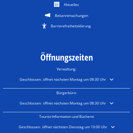
Aktuelles
Bekanntmachungen
Barrierefreiheitsklärung
Öffnungszeiten
Verwaltung:
Klicken, um weitere Öffnungs- oder Schließzeiten auszublenden
Geschlossen:
öffnet nächsten Montag um 08:30 Uhr
Bürgerbüro:
Klicken, um weitere Öffnungs- oder Schließzeiten auszublenden
Geschlossen:
öffnet nächsten Montag um 08:30 Uhr
Tourist-Information und Bücherei
Klicken, um weitere Öffnungs- oder Schließzeiten auszublenden
Geschlossen:
öffnet nächsten Dienstag um 10:00 Uhr