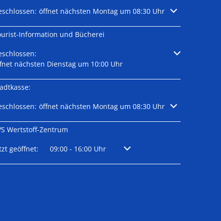
licken, um weitere Öffnungs- oder Schließzeiten auszublenden
eschlossen:
öffnet nächsten Montag um 08:30 Uhr
ourist-Information und Bücherei
licken, um weitere Öffnungs- oder Schließzeiten auszublenden
eschlossen:
ffnet nächsten Dienstag um 10:00 Uhr
adtkasse:
licken, um weitere Öffnungs- oder Schließzeiten auszublenden
eschlossen:
öffnet nächsten Montag um 08:30 Uhr
VS Wertstoff-Zentrum
licken, um weitere Öffnungs- oder Schließzeiten auszublenden
tzt geöffnet:
09:00
-
16:00
Uhr
Von 09:00 bis 16:00 Uhr