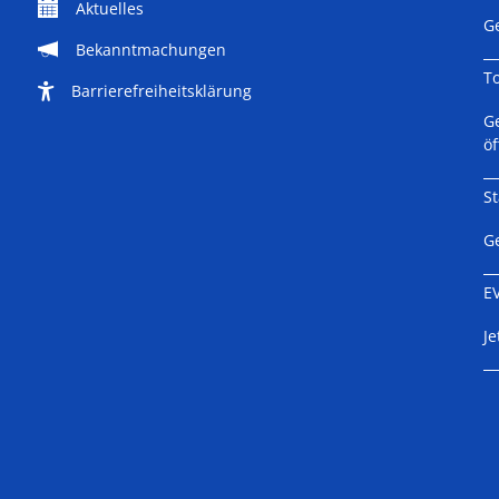
Aktuelles
K
G
Bekanntmachungen
T
Barrierefreiheitsklärung
K
G
ö
St
K
G
E
K
Je