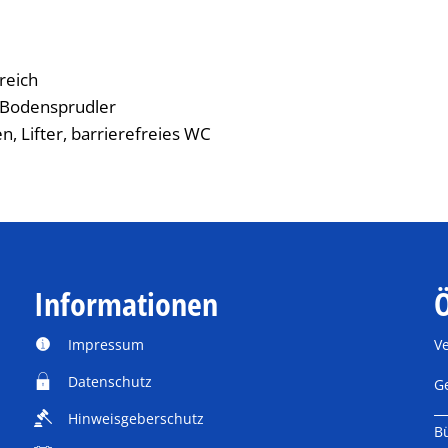
reich
 Bodensprudler
 Lifter, barrierefreies WC
Informationen
Ö
Impressum
V
Datenschutz
K
G
Hinweisgeberschutz
B