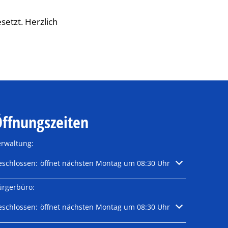
etzt. Herzlich
ffnungszeiten
erwaltung:
licken, um weitere Öffnungs- oder Schließzeiten auszublenden
eschlossen:
öffnet nächsten Montag um 08:30 Uhr
ürgerbüro:
licken, um weitere Öffnungs- oder Schließzeiten auszublenden
eschlossen:
öffnet nächsten Montag um 08:30 Uhr