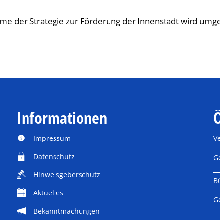
e der Strategie zur Förderung der Innenstadt wird umges
Informationen
Ö
Impressum
V
Datenschutz
K
G
Hinweisgeberschutz
B
Aktuelles
K
G
Bekanntmachungen