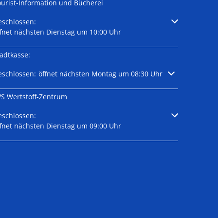
ourist-Information und Bücherei
licken, um weitere Öffnungs- oder Schließzeiten auszublenden
eschlossen:
ffnet nächsten Dienstag um 10:00 Uhr
adtkasse:
licken, um weitere Öffnungs- oder Schließzeiten auszublenden
eschlossen:
öffnet nächsten Montag um 08:30 Uhr
VS Wertstoff-Zentrum
licken, um weitere Öffnungs- oder Schließzeiten auszublenden
eschlossen:
ffnet nächsten Dienstag um 09:00 Uhr