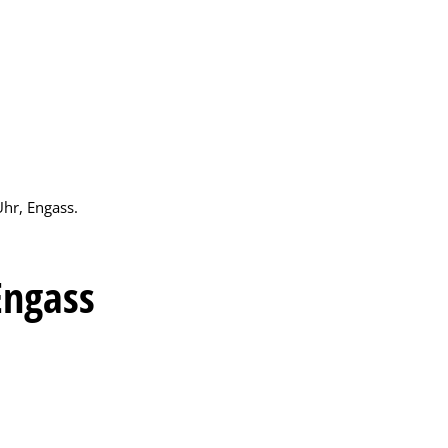
Stadtentwicklung & Umwelt
Uhr, Engass.
 Engass