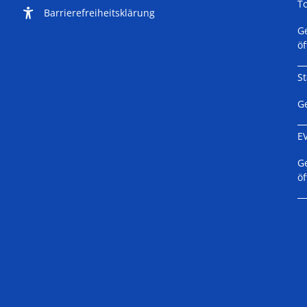
T
Barrierefreiheitsklärung
K
G
ö
St
K
G
E
K
G
ö