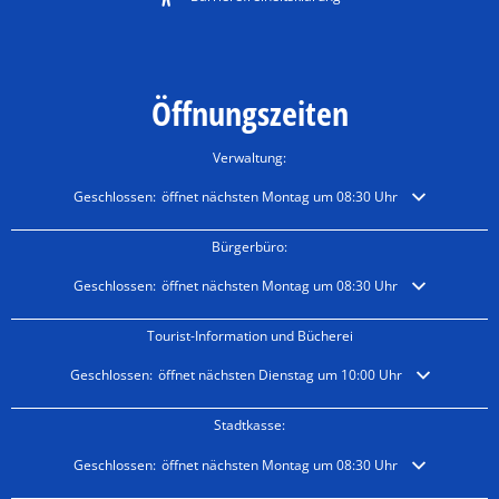
Öffnungszeiten
Verwaltung:
Klicken, um weitere Öffnungs- oder Schließzeiten auszublenden
Geschlossen:
öffnet nächsten Montag um 08:30 Uhr
Bürgerbüro:
Klicken, um weitere Öffnungs- oder Schließzeiten auszublenden
Geschlossen:
öffnet nächsten Montag um 08:30 Uhr
Tourist-Information und Bücherei
Klicken, um weitere Öffnungs- oder Schließzeiten auszublenden
Geschlossen:
öffnet nächsten Dienstag um 10:00 Uhr
Stadtkasse:
Klicken, um weitere Öffnungs- oder Schließzeiten auszublenden
Geschlossen:
öffnet nächsten Montag um 08:30 Uhr