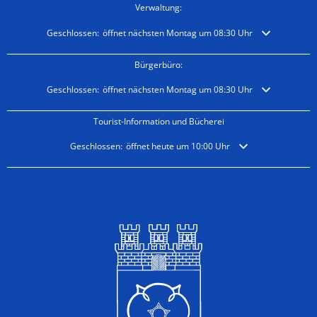
Verwaltung:
Klicken, um weitere Öffnungs- oder Schließzeiten auszublenden
Geschlossen:
öffnet nächsten Montag um 08:30 Uhr
Bürgerbüro:
Klicken, um weitere Öffnungs- oder Schließzeiten auszublenden
Geschlossen:
öffnet nächsten Montag um 08:30 Uhr
Tourist-Information und Bücherei
Klicken, um weitere Öffnungs- oder Schließzeiten auszublende
Geschlossen:
öffnet heute um 10:00 Uhr