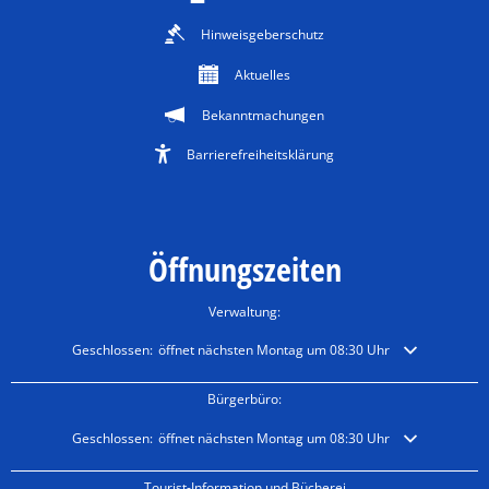
Hinweisgeberschutz
Aktuelles
Bekanntmachungen
Barrierefreiheitsklärung
Öffnungszeiten
Verwaltung:
Klicken, um weitere Öffnungs- oder Schließzeiten auszublenden
Geschlossen:
öffnet nächsten Montag um 08:30 Uhr
Bürgerbüro:
Klicken, um weitere Öffnungs- oder Schließzeiten auszublenden
Geschlossen:
öffnet nächsten Montag um 08:30 Uhr
Tourist-Information und Bücherei