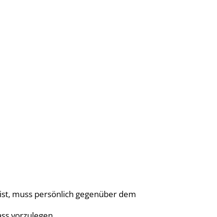
Stadtentwicklung & Umwelt
s ist, muss persönlich gegenüber dem
ass vorzulegen.