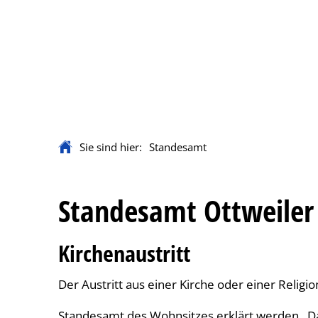
Rathaus & Servi
Sie sind hier:
Standesamt
Standesamt
Standesamt Ottweiler
Kirchenaustritt
Der Austritt aus einer Kirche oder einer Relig
Standesamt des Wohnsitzes erklärt werden. Dab