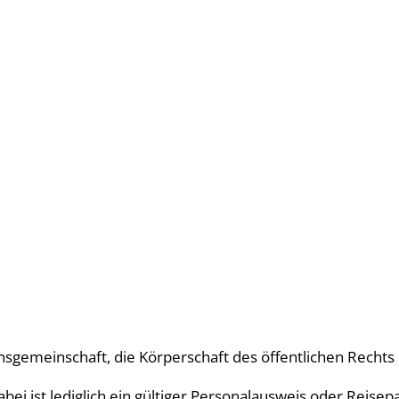
ce
Tourismus
Bildung & Kultur
Wirtschaft
ionsgemeinschaft, die Körperschaft des öffentlichen Recht
ei ist lediglich ein gültiger Personalausweis oder Reisep