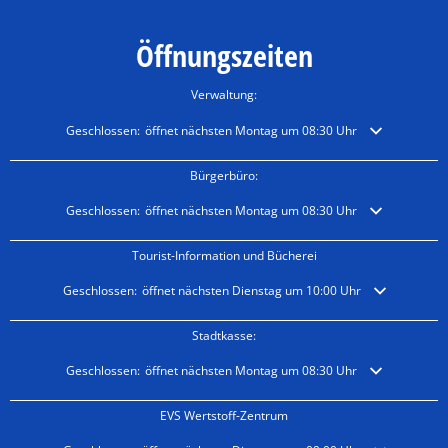
Öffnungszeiten
Verwaltung:
Klicken, um weitere Öffnungs- oder Schließzeiten auszublenden
Geschlossen:
öffnet nächsten Montag um 08:30 Uhr
Bürgerbüro:
Klicken, um weitere Öffnungs- oder Schließzeiten auszublenden
Geschlossen:
öffnet nächsten Montag um 08:30 Uhr
Tourist-Information und Bücherei
Klicken, um weitere Öffnungs- oder Schließzeiten auszublenden
Geschlossen:
öffnet nächsten Dienstag um 10:00 Uhr
Stadtkasse:
Klicken, um weitere Öffnungs- oder Schließzeiten auszublenden
Geschlossen:
öffnet nächsten Montag um 08:30 Uhr
EVS Wertstoff-Zentrum