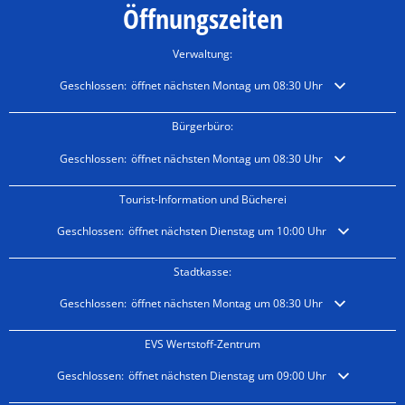
Öffnungszeiten
Verwaltung:
Klicken, um weitere Öffnungs- oder Schließzeiten auszublenden
Geschlossen:
öffnet nächsten Montag um 08:30 Uhr
Bürgerbüro:
Klicken, um weitere Öffnungs- oder Schließzeiten auszublenden
Geschlossen:
öffnet nächsten Montag um 08:30 Uhr
Tourist-Information und Bücherei
Klicken, um weitere Öffnungs- oder Schließzeiten auszublenden
Geschlossen:
öffnet nächsten Dienstag um 10:00 Uhr
Stadtkasse:
Klicken, um weitere Öffnungs- oder Schließzeiten auszublenden
Geschlossen:
öffnet nächsten Montag um 08:30 Uhr
EVS Wertstoff-Zentrum
Klicken, um weitere Öffnungs- oder Schließzeiten auszublenden
Geschlossen:
öffnet nächsten Dienstag um 09:00 Uhr