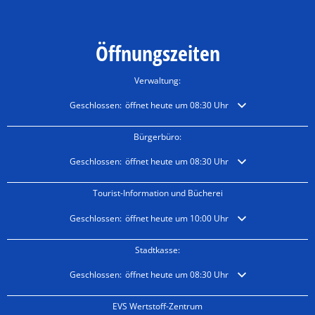
Öffnungszeiten
Verwaltung:
Klicken, um weitere Öffnungs- oder Schließzeiten auszublende
Geschlossen:
öffnet heute um 08:30 Uhr
Bürgerbüro:
Klicken, um weitere Öffnungs- oder Schließzeiten auszublende
Geschlossen:
öffnet heute um 08:30 Uhr
Tourist-Information und Bücherei
Klicken, um weitere Öffnungs- oder Schließzeiten auszublende
Geschlossen:
öffnet heute um 10:00 Uhr
Stadtkasse:
Klicken, um weitere Öffnungs- oder Schließzeiten auszublende
Geschlossen:
öffnet heute um 08:30 Uhr
EVS Wertstoff-Zentrum