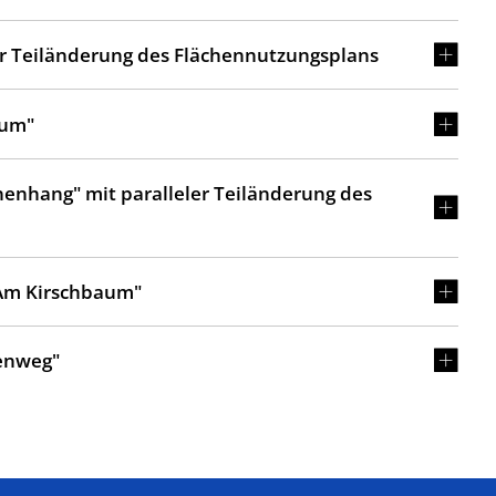
er Teiländerung des Flächennutzungsplans
aum"
nhang" mit paralleler Teiländerung des
Am Kirschbaum"
enweg"