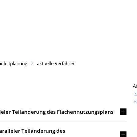
ce
Tourismus
Bildung & Kultur
Wirtschaft
uleitplanung
aktuelle Verfahren
A
eler Teiländerung des Flächennutzungsplans
ralleler Teiländerung des