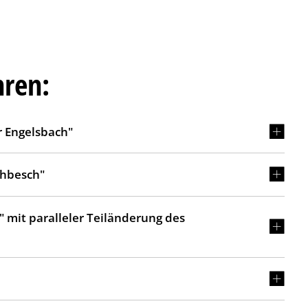
hren:
 Engelsbach"
ehbesch"
 mit paralleler Teiländerung des