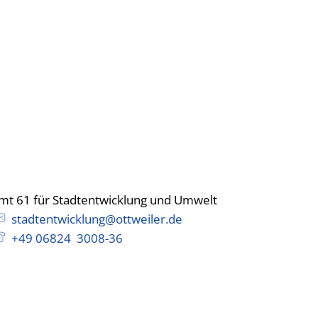
Stadtentwicklung & Umwelt
mt 61 für Stadtentwicklung und Umwelt
Amt 61 für Stad
stadtentwicklung@ottweiler.de
+49 06824 3008-36