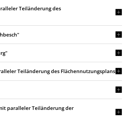
ralleler Teiländerung des
ehbesch"
rg"
lleler Teiländerung des Flächennutzungsplans
it paralleler Teiländerung der