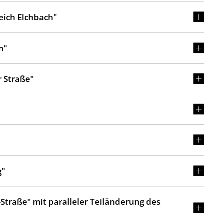
eich Elchbach"
m"
 Straße"
g"
Straße" mit paralleler Teiländerung des