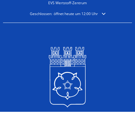
EVS Wertstoff-Zentrum
Klicken, um weitere Öffnungs- oder Schließzeiten auszublende
Geschlossen:
öffnet heute um 12:00 Uhr