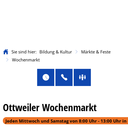
Sie sind hier:
Bildung & Kultur
Märkte & Feste
Wochenmarkt
Wochenmarkt
Ottweiler Wochenmarkt
Jeden Mittwoch und Samstag von 8:00 Uhr - 13:00 Uhr in 