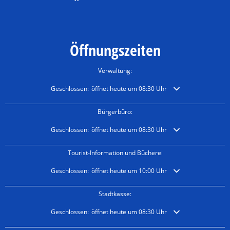
Öffnungszeiten
Verwaltung:
Klicken, um weitere Öffnungs- oder Schließzeiten auszublende
Geschlossen:
öffnet heute um 08:30 Uhr
Bürgerbüro:
Klicken, um weitere Öffnungs- oder Schließzeiten auszublende
Geschlossen:
öffnet heute um 08:30 Uhr
Tourist-Information und Bücherei
Klicken, um weitere Öffnungs- oder Schließzeiten auszublende
Geschlossen:
öffnet heute um 10:00 Uhr
Stadtkasse:
Klicken, um weitere Öffnungs- oder Schließzeiten auszublende
Geschlossen:
öffnet heute um 08:30 Uhr