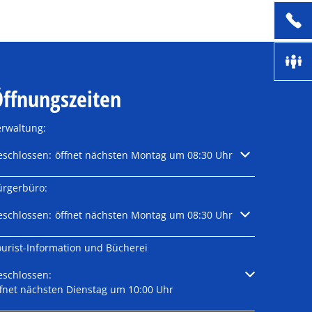
ffnungszeiten
erwaltung:
licken, um weitere Öffnungs- oder Schließzeiten auszublenden
eschlossen:
öffnet nächsten Montag um 08:30 Uhr
ürgerbüro:
licken, um weitere Öffnungs- oder Schließzeiten auszublenden
eschlossen:
öffnet nächsten Montag um 08:30 Uhr
ourist-Information und Bücherei
licken, um weitere Öffnungs- oder Schließzeiten auszublenden
eschlossen:
ffnet nächsten Dienstag um 10:00 Uhr