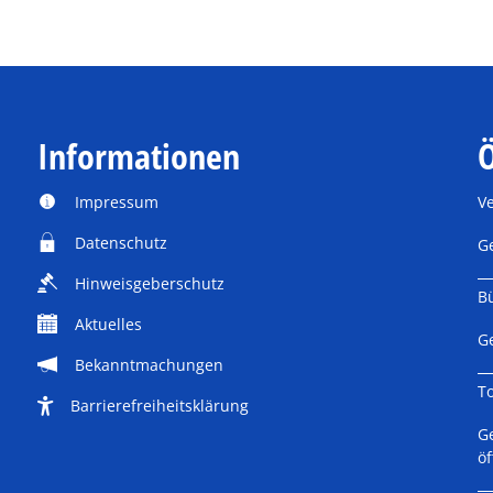
Informationen
Ö
Impressum
V
Datenschutz
K
G
Hinweisgeberschutz
B
Aktuelles
K
G
Bekanntmachungen
T
Barrierefreiheitsklärung
K
G
ö