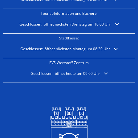
Tourist-Information und Bücherei
Klicken, um weitere Öffnungs- oder Schließzeiten auszublenden
Geschlossen:
öffnet nächsten Dienstag um 10:00 Uhr
Stadtkasse:
Klicken, um weitere Öffnungs- oder Schließzeiten auszublenden
Geschlossen:
öffnet nächsten Montag um 08:30 Uhr
EVS Wertstoff-Zentrum
Klicken, um weitere Öffnungs- oder Schließzeiten auszublende
Geschlossen:
öffnet heute um 09:00 Uhr