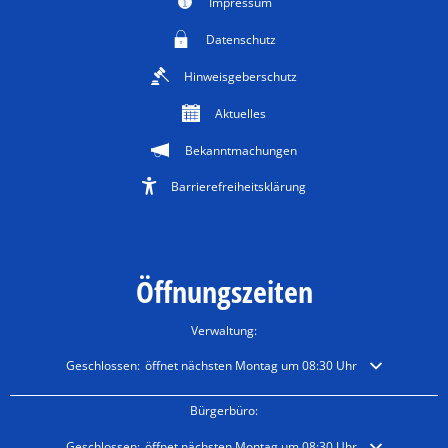
Impressum
Datenschutz
Hinweisgeberschutz
Aktuelles
Bekanntmachungen
Barrierefreiheitsklärung
Öffnungszeiten
Verwaltung:
Klicken, um weitere Öffnungs- oder Schließzeiten auszublenden
Geschlossen:
öffnet nächsten Montag um 08:30 Uhr
Bürgerbüro:
Klicken, um weitere Öffnungs- oder Schließzeiten auszublenden
Geschlossen:
öffnet nächsten Montag um 08:30 Uhr